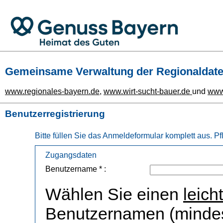
Gemeinsame Verwaltung der Regionaldat
www.regionales-bayern.de
,
www.wirt-sucht-bauer.de
und
www.
Benutzerregistrierung
Bitte füllen Sie das Anmeldeformular komplett aus. P
Zugangsdaten
Benutzername * :
Wählen Sie einen
leich
Benutzernamen (mindes